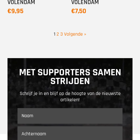
VOLENDAM
VOLENDAM
€9,95
€7,50
1
2
3
Volgende »
MET SUPPORTERS SAMEN
STRIJDEN
Schrijf je in en blijf op de hoogte van de nieuwste
artikelen!
V
o
o
r